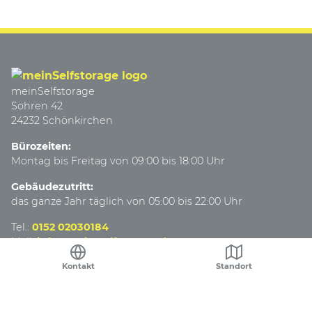
meinSelfstorage
Söhren 42
24232 Schönkirchen
Bürozeiten:
Montag bis Freitag von 09:00 bis 18:00 Uhr
Gebäudezutritt:
das ganze Jahr täglich von 05:00 bis 22:00 Uhr
Tel.:
0152 02030184
Mail:
info@mein-selfstorage.de
Kontakt
Standort
Impressum
Datenschutz
AGB