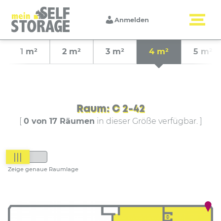
Anmelden
1 m²
2 m²
3 m²
4 m²
5 m²
Raum: C 2-42
[
0 von 17 Räumen
in dieser Größe verfügbar. ]
|||
Zeige genaue Raumlage