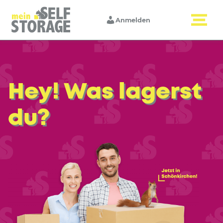
Anmelden
Hey! Was lagerst
du?