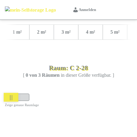
Anmelden
1 m²
2 m²
3 m²
4 m²
5 m²
Raum: C 2-28
[
0 von 3 Räumen
in dieser Größe verfügbar. ]
|||
Zeige genaue Raumlage