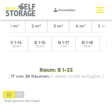
Anmelden
1 m²
2 m²
3 m²
4 m²
5 m²
B 1-14
B 1-15
B 1-17
B 1-18
B 1
7,5 m²
7,5 m²
7 m²
7,5 m²
7,5
Raum: B 1-23
[
17 von 38 Räumen
in dieser Größe verfügbar. ]
|||
Zeige genaue Raumlage