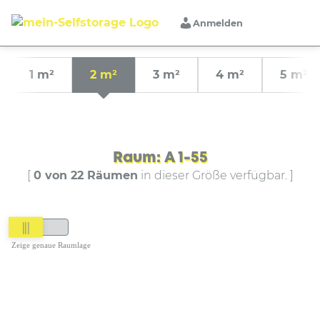
Anmelden
1 m²
2 m²
3 m²
4 m²
5 m²
Raum: A 1-55
[
0 von 22 Räumen
in dieser Größe verfügbar. ]
|||
Zeige genaue Raumlage