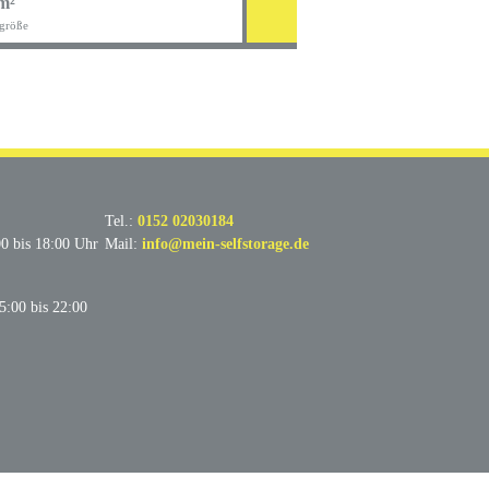
m²
6,
größe
pro 
Tel.:
0152 02030184
00 bis 18:00 Uhr
Mail:
info@mein-selfstorage.de
5:00 bis 22:00