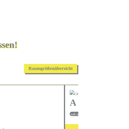
ssen!
Raumgrößenübersicht
A 1-47
nah an der Treppe