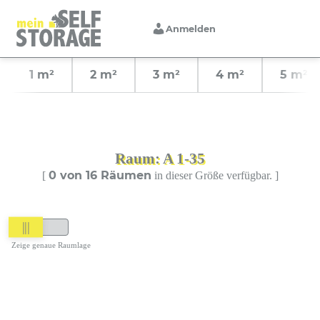
Anmelden
1 m²
2 m²
3 m²
4 m²
5 m²
Raum: A 1-35
0 von 16 Räumen
[
in dieser Größe verfügbar. ]
|||
Zeige genaue Raumlage